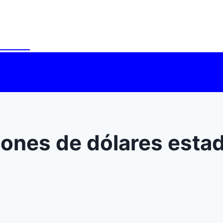
udades
lones de dólares est