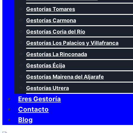
Gestorías Tomares
Gestorías Carmona
Gestorías Coria del Río
Gestorías Los Palacios y Villafranca
Gestorías La Rinconada
Gestorías Écija
Gestorías Mairena del Aljarafe
Gestorías Utrera
Eres Gestoría
Contacto
Blog