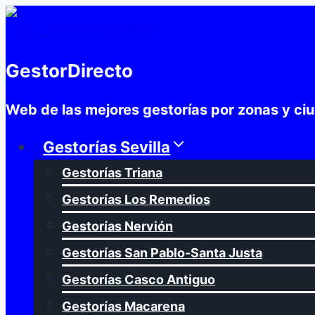
Saltar
al
contenido
GestorDirecto
Web de las mejores gestorías por zonas y ci
Gestorías Sevilla
Gestorías Triana
Gestorías Los Remedios
Gestorías Nervión
Gestorías San Pablo-Santa Justa
Gestorías Casco Antiguo
Gestorías Macarena