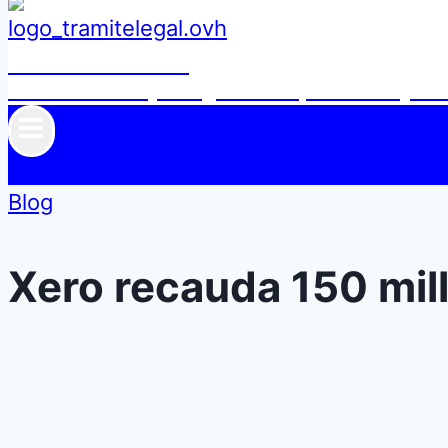
GestorDirecto
Web de las mejores gestorías por zonas y ci
Blog
Xero recauda 150 mil