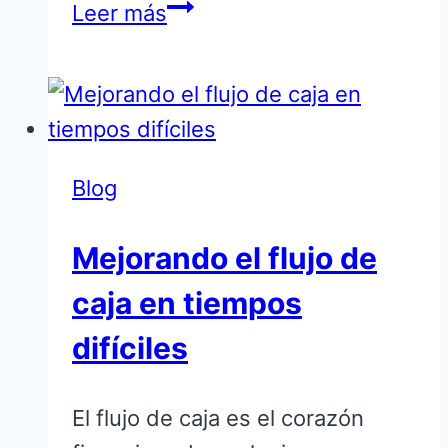
Construyendo
Leer más
el
futuro
con
Best
Accountancy
Blog
Services
Mejorando el flujo de
y
MTD
caja en tiempos
para
difíciles
ITSA
El flujo de caja es el corazón