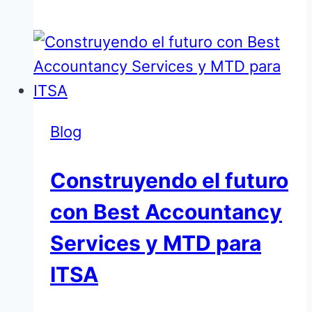
el
ecosistema
Xero
en
el
Roadshow
Blog
de
Construyendo el futuro
Singapur
con Best Accountancy
Services y MTD para
ITSA